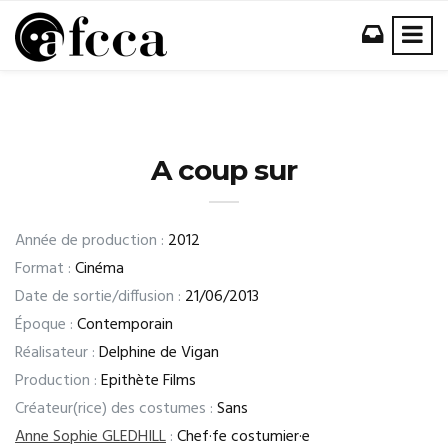
A coup sur
Année de production :
2012
Format :
Cinéma
Date de sortie/diffusion :
21/06/2013
Époque :
Contemporain
Réalisateur :
Delphine de Vigan
Production :
Epithète Films
Créateur(rice) des costumes :
Sans
Anne Sophie GLEDHILL
:
Chef·fe costumier·e