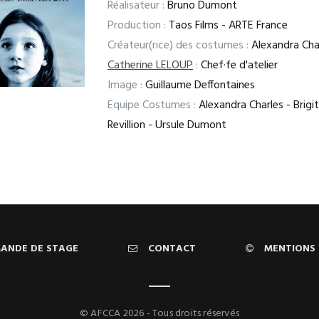
Réalisateur :
Bruno Dumont
Production :
Taos Films - ARTE France
Créateur(rice) des costumes :
Alexandra Cha
Catherine LELOUP
:
Chef·fe d'atelier
Image :
Guillaume Deffontaines
Equipe Costumes :
Alexandra Charles - Brigi
Revillion - Ursule Dumont
ANDE DE STAGE
CONTACT
MENTIONS 
© AFCCA 2026 - Tous droits réservés