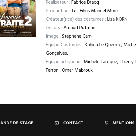
Réalisateur :
Fabrice Bracq
Production :
Les Films Manuel Munz
Créateur(rice) des costumes :
Lisa KORN
Décors :
Arnaud Putman
Image :
Stéphane Cami
Equipe Costumes :
Kahina Le Querrec, Michel
Gonçalves,
Equipe artistique :
Michèle Laroque, Thierry 
Ferroni, Omar Mabrouk
ANDE DE STAGE
CONTACT
MENTIONS 