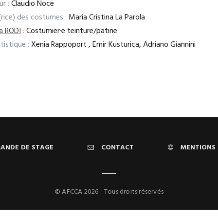
ur :
Claudio Noce
(rice) des costumes :
Maria Cristina La Parola
a RODI
:
Costumier·e teinture/patine
tistique :
Xenia Rappoport , Emir Kusturica, Adriano Giannini
ANDE DE STAGE
CONTACT
MENTIONS 
© AFCCA 2026 - Tous droits réservés