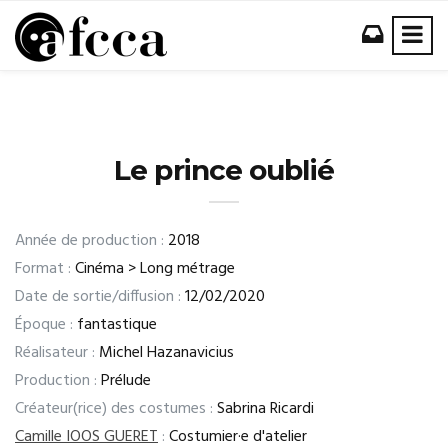
Le prince oublié
Année de production :
2018
Format :
Cinéma > Long métrage
Date de sortie/diffusion :
12/02/2020
Époque :
fantastique
Réalisateur :
Michel Hazanavicius
Production :
Prélude
Créateur(rice) des costumes :
Sabrina Ricardi
Camille IOOS GUERET
:
Costumier·e d'atelier