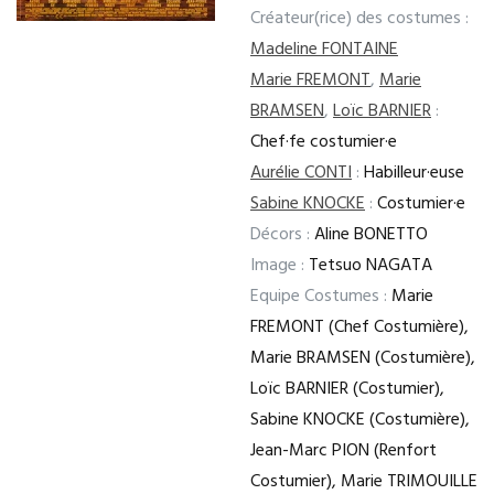
Créateur(rice) des costumes :
Madeline FONTAINE
Marie FREMONT
,
Marie
BRAMSEN
,
Loïc BARNIER
:
Chef·fe costumier·e
Aurélie CONTI
:
Habilleur·euse
Sabine KNOCKE
:
Costumier·e
Décors :
Aline BONETTO
Image :
Tetsuo NAGATA
Equipe Costumes :
Marie
FREMONT (Chef Costumière),
Marie BRAMSEN (Costumière),
Loïc BARNIER (Costumier),
Sabine KNOCKE (Costumière),
Jean-Marc PION (Renfort
Costumier), Marie TRIMOUILLE