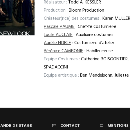
Réalisateur :
Todd A. KESSLER
Production :
Bloom Production
Créateur(rice) des costumes :
Karen MULLER
Pascale PAUME
:
Chef·fe costumier·e
Lucile AUCLAIR
:
Auxiliaire costumes
Aurélie NOBLE
:
Costumier·e d'atelier
Bérénice CAMBONIE
:
Habilleur·euse
Equipe Costumes :
Catherine BOISGONTIER, 
SPADACCINI
Equipe artistique :
Ben Mendelsohn, Juliette 
ANDE DE STAGE
CONTACT
MENTIONS 