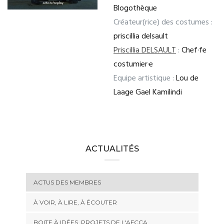
Blogothèque
Créateur(rice) des costumes :
priscillia delsault
Priscillia DELSAULT
:
Chef·fe
costumier·e
Equipe artistique :
Lou de
Laage Gael Kamilindi
ACTUALITÉS
ACTUS DES MEMBRES
À VOIR, À LIRE, À ÉCOUTER
BOITE À IDÉES, PROJETS DE L'AFCCA