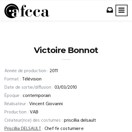
Victoire Bonnot
Année de production :
2011
Format :
Télévision
Date de sortie/diffusion :
03/03/2010
Époque :
contemporain
Réalisateur :
Vincent Giovanni
Production :
VAB
Créateur(rice) des costumes :
priscillia delsault
Priscillia DELSAULT
:
Chef·fe costumier·e