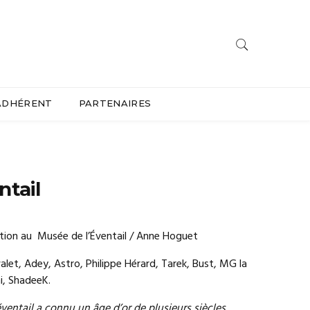
ADHÉRENT
PARTENAIRES
ntail
sition au Musée de l’Éventail / Anne Hoguet
alet, Adey, Astro, Philippe Hérard, Tarek, Bust, MG la
i, ShadeeK.
’éventail a connu un âge d’or de plusieurs siècles,