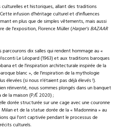
lturelles et historiques, allant des traditions
. Cette infusion d'héritage culturel et d'influences
formant en plus que de simples vêtements, mais aussi
re de l'exposition, Florence Müller (
Harper's BAZAAR
us parcourons dix salles qui rendent hommage au «
o Visconti Le Léopard (1963) et aux traditions baroques
na et de l'inspiration architecturale inspirée de la
 baroque blanc », de l'inspiration de la mythologie
us élevées (si nous n'étaient pas déjà élevés !).
alien réinventé, nous sommes plongés dans un banquet
 de la maison (P/É 2020) ;
elle dorée structurée sur une cage avec une couronne
e Milan et de la statue dorée de la « Madonnina » au
ns qui l'ont captivée pendant le processus de
écits culturels.