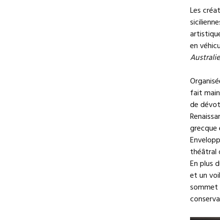
Les créat
sicilienn
artistiqu
en véhicu
Australi
Organisé
fait main
de dévoti
Renaissan
grecque e
Envelopp
théâtral
En plus 
et un voi
sommet d
conservat