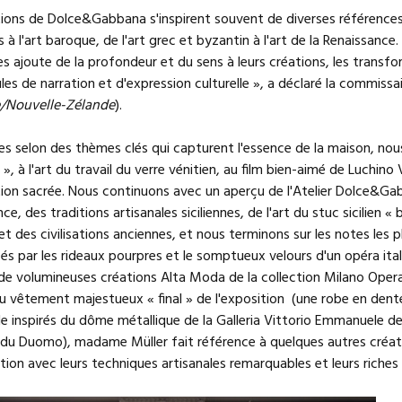
ions de Dolce&Gabbana s'inspirent souvent de diverses références cu
es à l'art baroque, de l'art grec et byzantin à l'art de la Renaissance
es ajoute de la profondeur et du sens à leurs créations, les trans
les de narration et d'expression culturelle », a déclaré la commissai
e/Nouvelle-Zélande
).
es selon des thèmes clés qui capturent l'essence de la maison, no
 », à l'art du travail du verre vénitien, au film bien-aimé de Luchin
on sacrée. Nous continuons avec un aperçu de l'Atelier Dolce&Gabba
ce, des traditions artisanales siciliennes, de l'art du stuc sicilien «
t des civilisations anciennes, et nous terminons sur les notes les pl
és par les rideaux pourpres et le somptueux velours d'un opéra it
 de volumineuses créations Alta Moda de la collection Milano Opera
du vêtement majestueux « final » de l'exposition (une robe en dent
le inspirés du dôme métallique de la Galleria Vittorio Emmanuele d
u Duomo), madame Müller fait référence à quelques autres créatio
ion avec leurs techniques artisanales remarquables et leurs riches r