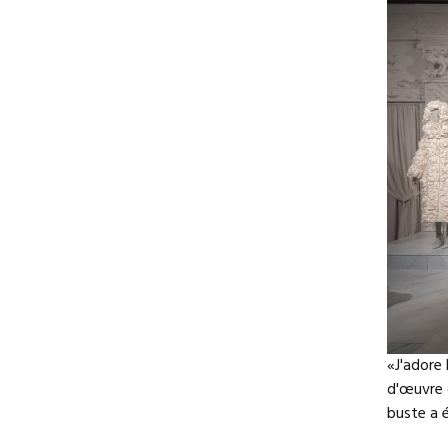
«J'adore 
d'œuvre d
buste a é