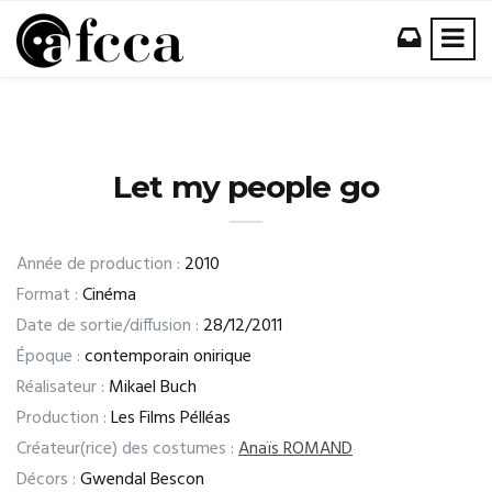
Let my people go
Année de production :
2010
Format :
Cinéma
Date de sortie/diffusion :
28/12/2011
Époque :
contemporain onirique
Réalisateur :
Mikael Buch
Production :
Les Films Pélléas
Créateur(rice) des costumes :
Anaïs ROMAND
Décors :
Gwendal Bescon