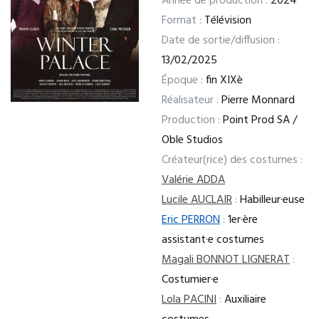
Année de production :
2024
Format :
Télévision
Date de sortie/diffusion :
13/02/2025
Époque :
fin XIXè
Réalisateur :
Pierre Monnard
Production :
Point Prod SA /
Oble Studios
Créateur(rice) des costumes :
Valérie ADDA
Lucile AUCLAIR
:
Habilleur·euse
Eric PERRON
:
1er·ère
assistant·e costumes
Magali BONNOT LIGNERAT
:
Costumier·e
Lola PACINI
:
Auxiliaire