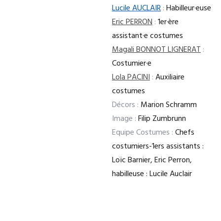
Lucile AUCLAIR
:
Habilleur·euse
Eric PERRON
:
1er·ère
assistant·e costumes
Magali BONNOT LIGNERAT
:
Costumier·e
Lola PACINI
:
Auxiliaire
costumes
Décors :
Marion Schramm
Image :
Filip Zumbrunn
Equipe Costumes :
Chefs
costumiers-1ers assistants :
Loïc Barnier, Eric Perron,
habilleuse : Lucile Auclair