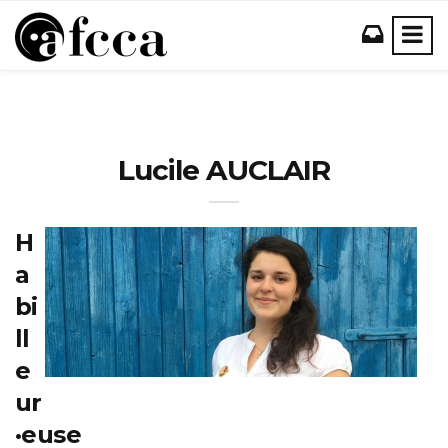
Lucile AUCLAIR
H
a
bi
ll
e
ur
·euse