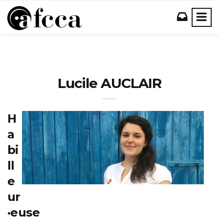
Lucile AUCLAIR
H
a
bi
ll
e
ur
·euse