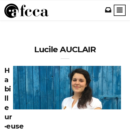
Lucile AUCLAIR
H
a
bi
ll
e
ur
·euse