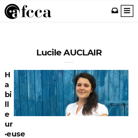
Lucile AUCLAIR
H
a
bi
ll
e
ur
·euse