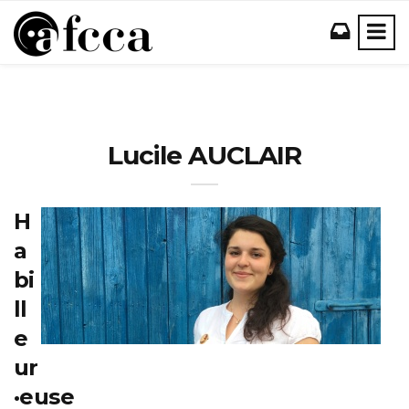
Lucile AUCLAIR
H
a
bi
ll
e
ur
·euse