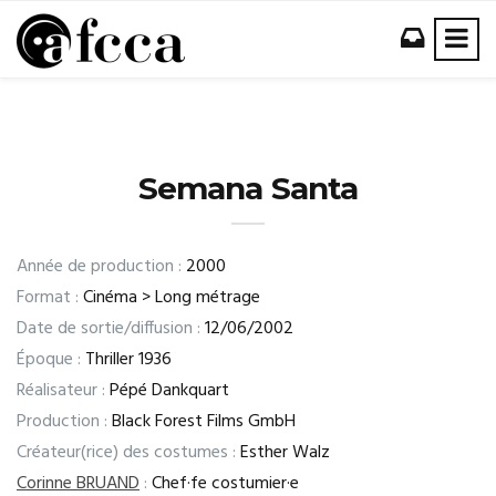
Semana Santa
Année de production :
2000
Format :
Cinéma > Long métrage
Date de sortie/diffusion :
12/06/2002
Époque :
Thriller 1936
Réalisateur :
Pépé Dankquart
Production :
Black Forest Films GmbH
Créateur(rice) des costumes :
Esther Walz
Corinne BRUAND
:
Chef·fe costumier·e