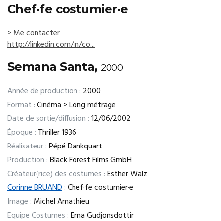
Chef·fe costumier·e
> Me contacter
http://linkedin.com/in/co...
Semana Santa,
2000
Année de production :
2000
Format :
Cinéma > Long métrage
Date de sortie/diffusion :
12/06/2002
Époque :
Thriller 1936
Réalisateur :
Pépé Dankquart
Production :
Black Forest Films GmbH
Créateur(rice) des costumes :
Esther Walz
Corinne BRUAND
:
Chef·fe costumier·e
Image :
Michel Amathieu
Equipe Costumes :
Erna Gudjonsdottir