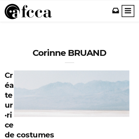
Corinne BRUAND
Cr
éa
te
ur
·ri
ce
de costumes