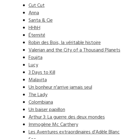
Cut Cut
Anna
Santa & Cie
HHhH
Éternité
Robin des Bois, la véritable histoire
Valerian and the City of a Thousand Planets
Foujita
Lucy
3 Days to Kill
Malavita
Un bonheur n'arrive jamais seul
The Lady
Colombiana
Un baiser papillon
Arthur 3: La guerre des deux mondes
Immogène Mc Carthery
Les Aventures extraordinaires d'Adèle Blanc