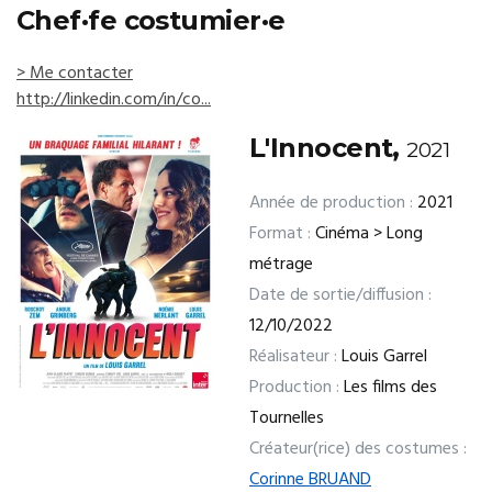
Chef·fe costumier·e
> Me contacter
http://linkedin.com/in/co...
L'Innocent,
2021
Année de production :
2021
Format :
Cinéma > Long
métrage
Date de sortie/diffusion :
12/10/2022
Réalisateur :
Louis Garrel
Production :
Les films des
Tournelles
Créateur(rice) des costumes :
Corinne BRUAND