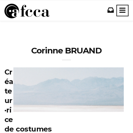
Corinne BRUAND
Cr
éa
te
ur
·ri
ce
de costumes