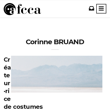
Corinne BRUAND
Cr
éa
te
ur
·ri
ce
de costumes