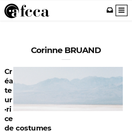
Corinne BRUAND
Cr
éa
te
ur
·ri
ce
de costumes