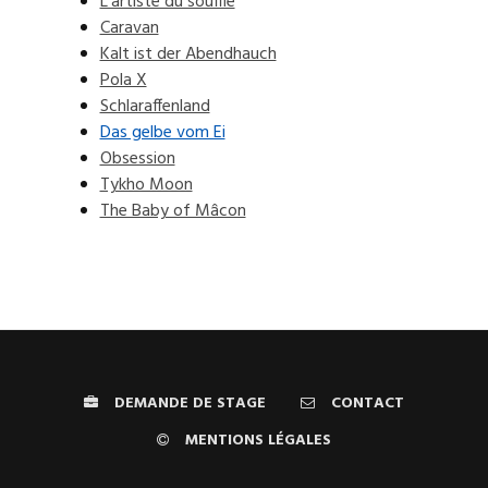
L'artiste du souffle
Caravan
Kalt ist der Abendhauch
Pola X
Schlaraffenland
Das gelbe vom Ei
Obsession
Tykho Moon
The Baby of Mâcon
DEMANDE DE STAGE
CONTACT
MENTIONS LÉGALES