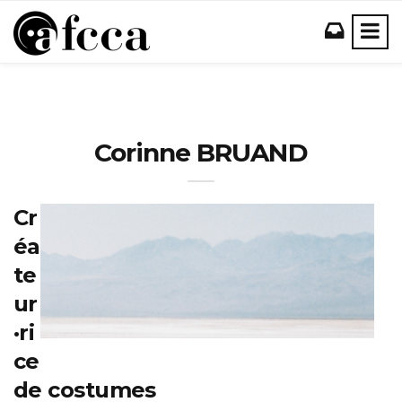
Corinne BRUAND
Cr
éa
te
ur
·ri
ce
de costumes