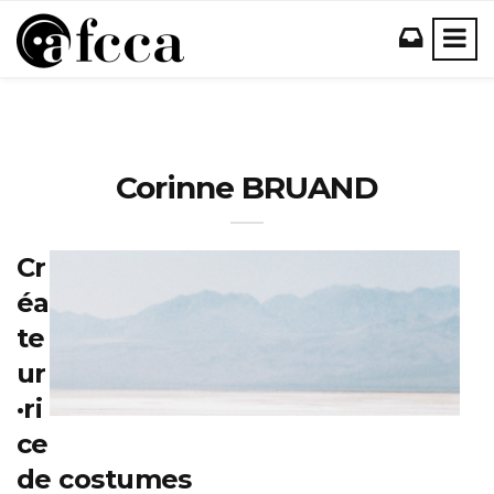
Corinne BRUAND
Cr
éa
te
ur
·ri
ce
de costumes