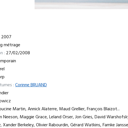
2007
ng métrage
n :
27/02/2008
emporain
rel
rp
stumes :
Corinne BRUAND
ndier
owicz
ucine Martin, Annick Alaterre, Maud Grellier, François Blaizot...
 Neeson, Maggie Grace, Leland Orser, Jon Gries, David Warshofsky
y, Xander Berkeley, Olivier Rabourdin, Gérard Watkins, Famke Janss