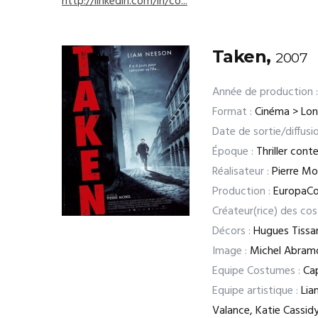
http://linkedin.com/in/co...
Taken,
2007
Année de production :
Format :
Cinéma > Lo
Date de sortie/diffusio
Époque :
Thriller cont
Réalisateur :
Pierre Mo
Production :
EuropaCo
Créateur(rice) des co
Décors :
Hugues Tissa
Image :
Michel Abram
Equipe Costumes :
Cap
Equipe artistique :
Liam
Valance, Katie Cassid