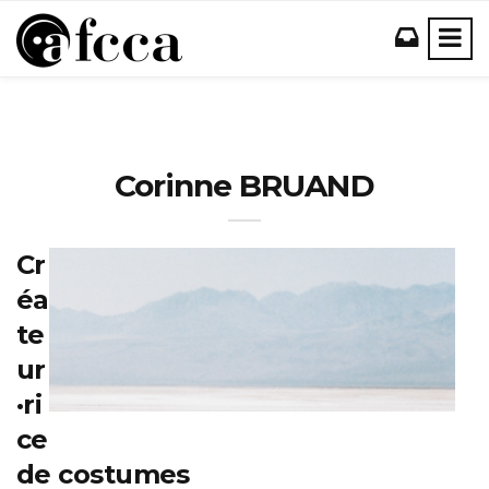
Corinne BRUAND
Cr
éa
te
ur
·ri
ce
de costumes