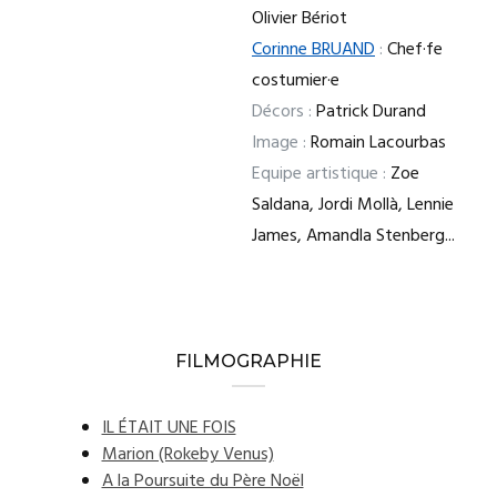
Olivier Bériot
Corinne BRUAND
:
Chef·fe
costumier·e
Décors :
Patrick Durand
Image :
Romain Lacourbas
Equipe artistique :
Zoe
Saldana, Jordi Mollà, Lennie
James, Amandla Stenberg...
FILMOGRAPHIE
IL ÉTAIT UNE FOIS
Marion (Rokeby Venus)
A la Poursuite du Père Noël