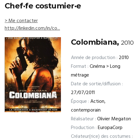
Chef·fe costumier·e
> Me contacter
http://linkedin.com/in/co...
Colombiana,
2010
Année de production :
2010
Format :
Cinéma > Long
métrage
Date de sortie/diffusion :
27/07/2011
Époque :
Action,
contemporain
Réalisateur :
Olivier Megaton
Production :
EuropaCorp
Créateur(rice) des costumes :