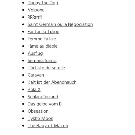
Danny the Dog
Volpone
RRRrrr!!!
Saint Germain ou la Négociation
Fanfan la Tulipe
Femme Fatale
l'âme au diable
Ausflug
Semana Santa
L'artiste du souffle
Caravan
Kalt ist der Abendhauch
Pola X
Schlaraffenland
Das gelbe vom Ei
Obsession
Tykho Moon
The Baby of Mâcon