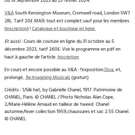
Du 16 Septembre 2023 au 23 février 2024.
V&A
South Kensington Museum, Cromwell road, London SW7
2RL. Tarif 20£ MAIS tout est complet sauf pour les membres
(
inscription
) !
Catalogue et boutique en ligne.
Et aussi
: Cours de couture en ligne du 31 octobre au 5
décembre 2023, tarif 260£. Voir le programme en pdf en
haut à gauche de l'article.
Inscription
En cours et encore possible au V&A : !'exposition
Diva
, et,
prolongé,
Re:Imagining Musicals
(gratuit)
Crédits : 1/Silk hat, by Gabrielle Chanel, 1917.
Patrimoine de
CHANEL, Paris. © CHANEL / Photo Nicholas Alan Cope,
2/
Marie-Hélène Arnaud en tailleur de tweed Chanel
automne/hiver
collection
1959,chaussures et sac
2.55
Chanel.
© CHANEL