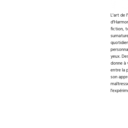
L'art de 
d'Harmony
fiction, 
surnature
quotidie
personna
yeux. De
donne à v
entre la 
son appro
maîtress
l'expérim