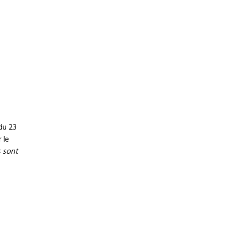
du 23
 le
s sont