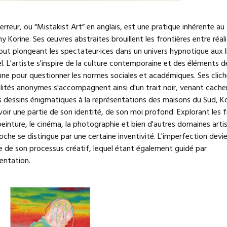
l'erreur, ou “Mistakist Art” en anglais, est une pratique inhérente au 
 Korine. Ses œuvres abstraites brouillent les frontières entre réali
tout plongeant les spectateur·ices dans un univers hypnotique aux 
l. L'artiste s'inspire de la culture contemporaine et des éléments de
nne pour questionner les normes sociales et académiques. Ses clic
lités anonymes s'accompagnent ainsi d'un trait noir, venant cacher
s dessins énigmatiques à la représentations des maisons du Sud, K
oir une partie de son identité, de son moi profond. Explorant les f
peinture, le cinéma, la photographie et bien d'autres domaines arti
che se distingue par une certaine inventivité. L'imperfection devi
e de son processus créatif, lequel étant également guidé par
entation.