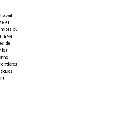
travail
té et
limites du
 la vie
hés de
 les
orine
rontières
stiques,
ent