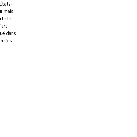
 États-
ur mais
rtiste
'art
tué dans
n s'est