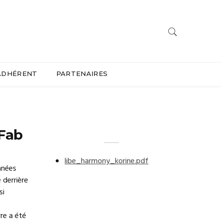
ADHÉRENT
PARTENAIRES
 Fab
libe_harmony_korine.pdf
nnées
 derrière
si
re a été