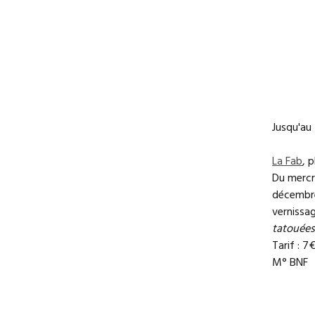
Jusqu'au
La Fab
, 
Du mercr
décembre 
vernissa
tatouées 
Tarif : 7
M° BNF