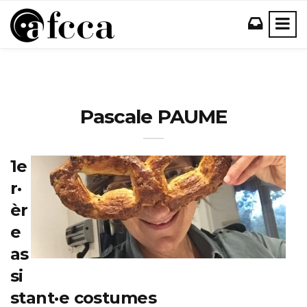
Pascale PAUME
1e
r·
èr
e
as
si
stant·e costumes