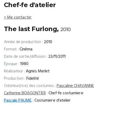
Chef·fe d'atelier
> Me contacter
The last Furlong,
2010
Année de production :
2010
Format :
Cinéma
Date de sortie/diffusion :
23/11/2011
Époque :
1980
Réalisateur :
Agnes Merlet
Production :
Fidelité
Créateur(rice) des costumes :
Pascaline CHAVANNE
Catherine BOiSGONTIER
:
Chef·fe costumier·e
Pascale PAUME
:
Costumier·e d'atelier