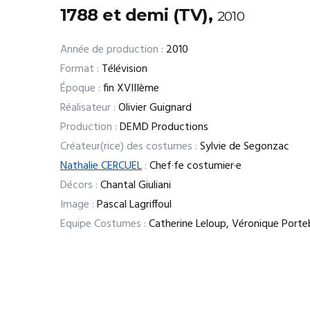
1788 et demi (TV),
2010
Année de production :
2010
Format :
Télévision
Époque :
fin XVIIIème
Réalisateur :
Olivier Guignard
Production :
DEMD Productions
Créateur(rice) des costumes :
Sylvie de Segonzac
Nathalie CERCUEL
:
Chef·fe costumier·e
Décors :
Chantal Giuliani
Image :
Pascal Lagriffoul
Equipe Costumes :
Catherine Leloup, Véronique Porteb