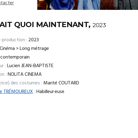
tacter
AIT QUOI MAINTENANT,
2023
 production :
2023
Cinéma > Long métrage
contemporain
ur :
Lucien JEAN-BAPTISTE
on :
NOLITA CINEMA
(rice) des costumes :
Marité COUTARD
ue TRÉMOUREUX
:
Habilleur·euse