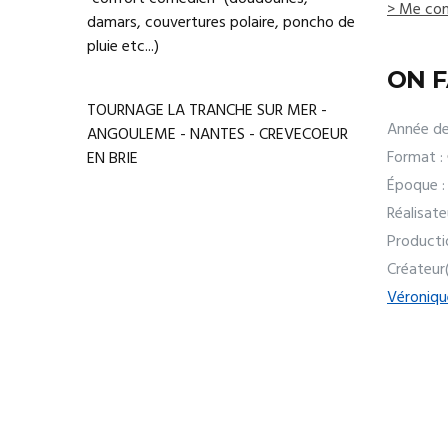
> Me con
damars, couvertures polaire, poncho de
pluie etc...)
ON F
TOURNAGE LA TRANCHE SUR MER -
Année de
ANGOULEME - NANTES - CREVECOEUR
Format :
EN BRIE
Époque :
Réalisate
Producti
Créateur
Véroniq