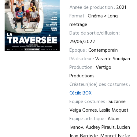
Année de production :
2021
Format :
Cinéma > Long
métrage
Date de sortie/diffusion :
29/06/2022
Époque :
Contemporain
Réalisateur :
Varante Soudjian
Production :
Vertigo
Productions
Créateur(rice) des costumes :
Cécile BOX
Equipe Costumes :
Suzanne
Veiga Gomes, Leslie Moquet
Equipe artistique :
Alban
Ivanov, Audrey Pirault, Lucien
Jean-Baptiste, Moncef Farfar