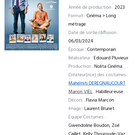
Année de production :
2023
Format :
Cinéma > Long
métrage
Date de sortie/diffusion :
06/03/2024
Époque :
Contemporain
Réalisateur :
Edouard Pluvieux
Production :
Nolita Cinéma
Créateur(rice) des costumes :
Mahémiti DEREGNAUCOURT
Marion VIEL
:
Habilleur·euse
Décors :
Flavia Marcon
Image :
Laurent Brunet
Equipe Costumes :
Gwendoline Boudon, Zoé
Caillet, Kelly Thouroude-Vaz