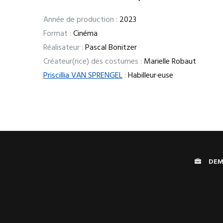
Année de production :
2023
Format :
Cinéma
Réalisateur :
Pascal Bonitzer
Créateur(rice) des costumes :
Marielle Robaut
Priscillia VAN SPRENGEL
:
Habilleur·euse
DEM