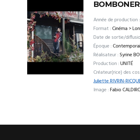
BOMBONER
Année de production :
Format :
Cinéma > Lo
Date de sortie/diffusio
Époque :
Contempora
Réalisateur :
Syrine B
Production :
UNITÉ
Créateur(rice) des co
Juliette RIVRIN-RICQU
Image :
Fabio CALDIR