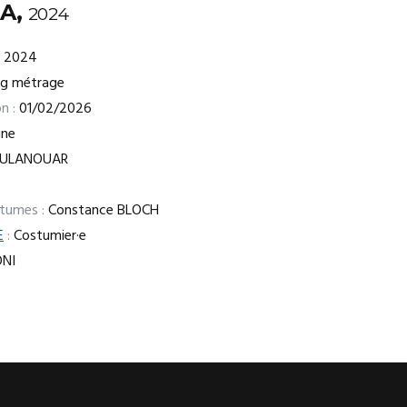
A,
2024
2024
ng métrage
n :
01/02/2026
ine
OULANOUAR
stumes :
Constance BLOCH
E
:
Costumier·e
ONI