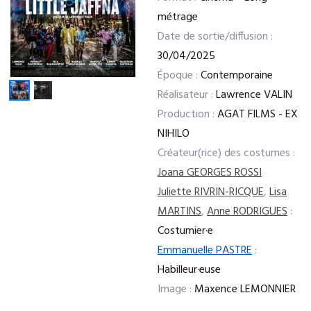
métrage
Date de sortie/diffusion :
30/04/2025
Époque :
Contemporaine
Réalisateur :
Lawrence VALIN
Production :
AGAT FILMS - EX
NIHILO
Créateur(rice) des costumes :
Joana GEORGES ROSSI
Juliette RIVRIN-RICQUE
,
Lisa
MARTINS
,
Anne RODRIGUES
:
Costumier·e
Emmanuelle PASTRE
:
Habilleur·euse
Image :
Maxence LEMONNIER