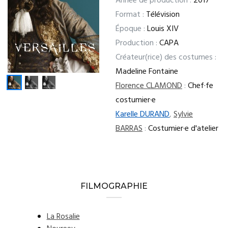
Année de production :
2017
Format :
Télévision
Époque :
Louis XIV
Production :
CAPA
Créateur(rice) des costumes :
Madeline Fontaine
Florence CLAMOND
:
Chef·fe
costumier·e
Karelle DURAND
,
Sylvie
BARRAS
:
Costumier·e d'atelier
FILMOGRAPHIE
La Rosalie