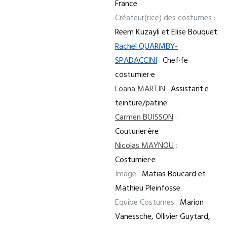
France
Créateur(rice) des costumes :
Reem Kuzayli et Elise Bouquet
Rachel QUARMBY-
SPADACCINI
:
Chef·fe
costumier·e
Loana MARTIN
:
Assistant·e
teinture/patine
Carmen BUISSON
:
Couturier·ère
Nicolas MAYNOU
:
Costumier·e
Image :
Matias Boucard et
Mathieu Pleinfosse
Equipe Costumes :
Marion
Vanessche, Ollivier Guytard,