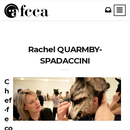
Rachel QUARMBY-
SPADACCINI
C
h
ef
·f
e
co