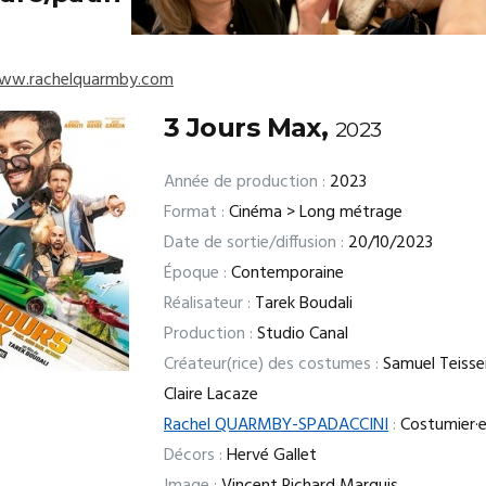
www.rachelquarmby.com
3 Jours Max,
2023
Année de production :
2023
Format :
Cinéma > Long métrage
Date de sortie/diffusion :
20/10/2023
Époque :
Contemporaine
Réalisateur :
Tarek Boudali
Production :
Studio Canal
Créateur(rice) des costumes :
Samuel Teissei
Claire Lacaze
Rachel QUARMBY-SPADACCINI
:
Costumier·
Décors :
Hervé Gallet