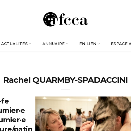
ACTUALITÉS
ANNUAIRE
EN LIEN
ESPACE 
Rachel QUARMBY-SPADACCINI
·fe
umier·e
umier·e
ture/patin