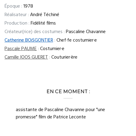
Époque :
1978
Réalisateur :
André Téchiné
Production :
Fidélité films
Créateur(rice) des costumes :
Pascaline Chavanne
Catherine BOiSGONTIER
:
Chef·fe costumier·e
Pascale PAUME
:
Costumier·e
Camille IOOS GUERET
:
Couturier·ère
EN CE MOMENT :
assistante de Pascaline Chavanne pour "une
promesse" film de Patrice Leconte