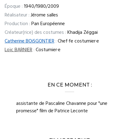
Époque :
1940/1980/2009
Réalisateur :
Jérome salles
Production :
Pan Européenne
Créateur(rice) des costumes :
Khadija Zéggai
Catherine BOiSGONTIER
:
Chef·fe costumier·e
Loïc BARNIER
:
Costumier·e
EN CE MOMENT :
assistante de Pascaline Chavanne pour "une
promesse" film de Patrice Leconte