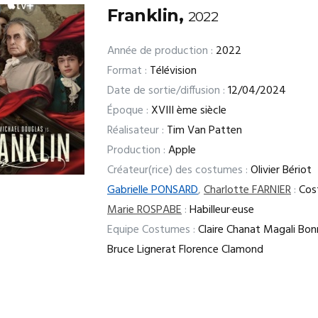
Franklin,
2022
Année de production :
2022
Format :
Télévision
Date de sortie/diffusion :
12/04/2024
Époque :
XVIII ème siècle
Réalisateur :
Tim Van Patten
Production :
Apple
Créateur(rice) des costumes :
Olivier Bériot
Gabrielle PONSARD
,
Charlotte FARNIER
:
Cost
Marie ROSPABE
:
Habilleur·euse
Equipe Costumes :
Claire Chanat Magali Bo
Bruce Lignerat Florence Clamond