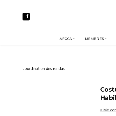
AFCCA
MEMBRES
coordination des rendus
Cost
Habi
> Me con