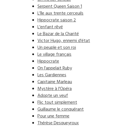
Serpent Queen Saison 1
L'île aux trente cerceuils
Hippocrate saison 2
L'enfant rêvé
Le Bazar de la Charité
Victor Hugo, ennemi d'état
Un peuple et son roi
Le village français
Hippocrate
On l'appelait Ruby
Les Gardiennes
Capitaine Marleau
Mystère à l'Opéra
Adopte un veuf
Flic tout simplement
Guillaume le conquérant
Pour une femme
Thérèse Desqueyroux