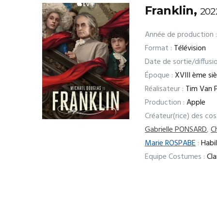
Franklin,
202
Année de production :
Format :
Télévision
Date de sortie/diffusio
Époque :
XVIII ème siè
Réalisateur :
Tim Van 
Production :
Apple
Créateur(rice) des co
Gabrielle PONSARD
,
C
Marie ROSPABE
:
Habil
Equipe Costumes :
Cla