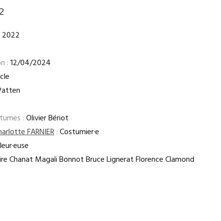
2
2022
n :
12/04/2024
cle
Patten
stumes :
Olivier Bériot
harlotte FARNIER
:
Costumier·e
leur·euse
ire Chanat Magali Bonnot Bruce Lignerat Florence Clamond