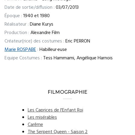
Date de sortie/diffusion :
03/07/2013
Époque :
1940 et 1980
Réalisateur :
Diane Kurys
Production :
Alexandre Film
Créateur(rice) des costumes :
Eric PERRON
Marie ROSPABE
:
Habilleur·euse
Equipe Costumes :
Tess Hammami, Angélique Harnois
FILMOGRAPHIE
Les Caprices de l'Enfant Roi
Les misérables
Carême
The Serpent Queen - Saison 2