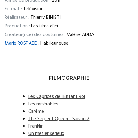
Année de production :
2011
Format :
Télévision
Réalisateur :
Thierry BINISTI
Production :
Les films d'ici
Créateur(rice) des costumes :
Valérie ADDA
Marie ROSPABE
:
Habilleur·euse
FILMOGRAPHIE
Les Caprices de l'Enfant Roi
Les misérables
Carême
The Serpent Queen - Saison 2
Franklin
Un métier sérieux