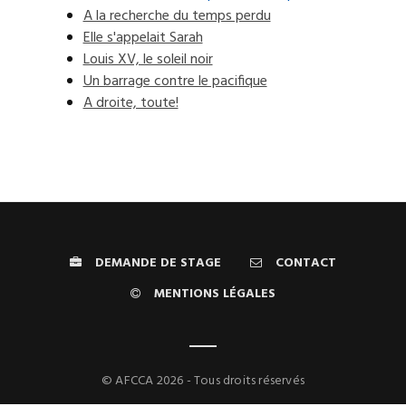
A la recherche du temps perdu
Elle s'appelait Sarah
Louis XV, le soleil noir
Un barrage contre le pacifique
A droite, toute!
DEMANDE DE STAGE
CONTACT
MENTIONS LÉGALES
© AFCCA 2026 - Tous droits réservés