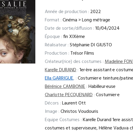
Année de production :
2022
Format :
Cinéma > Long métrage
Date de sortie/diffusion :
10/04/2024
Époque :
fin XIXème
Réalisateur :
Stéphanie DI GIUSTO
Production :
Trésor Films
Créateur(rice) des costumes :
Madeline FON
Karelle DURAND
:
1er·ère assistant·e costum
Ella GARRIGUE
,
:
Costumier·e teinture/patin
Bérénice CAMBONIE
:
Habilleur·euse
Charlotte PECQUENARD
:
Costumier·e
Décors :
Laurent Ott
Image :
Christos Voudouris
Equipe Costumes :
Karelle Durand 1ere assis
costumes et superviseure, Hélène Vaduva c