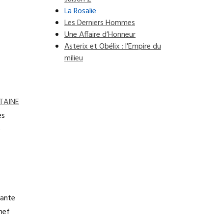
La Rosalie
Les Derniers Hommes
Une Affaire d’Honneur
Asterix et Obélix : l'Empire du
milieu
TAINE
es
e
tante
hef