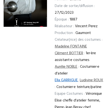
Date de sortie/diffusion :
27/12/2023
Époque :
1887
Réalisateur :
Vincent Perez
Production :
Gaumont
Créateur(rice) des costumes :
Madeline FONTAINE
Clément BOTTIER
:
1er·ère
assistant·e costumes
Aurélie NOBLE
:
Costumier·e
d'atelier
Ella GARRIGUE
,
Ludivine ROUX
:
Costumier·e teinture/patine
Equipe Costumes :
Véronique
Elise cheffe d'atelier femme,
Pierre-Jean Beray chef