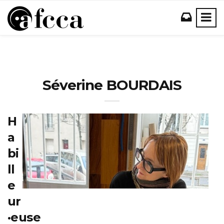
Séverine BOURDAIS
H
a
bi
ll
e
ur
·euse