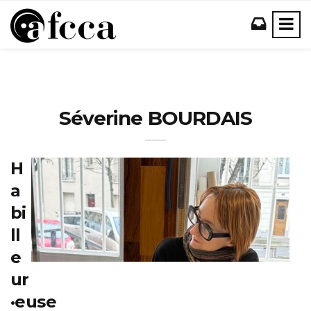
Séverine BOURDAIS
H
a
bi
ll
e
ur
·euse